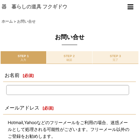
器 暮らしの道具 フクギドウ
ホーム
>
お問い合せ
お問い合せ
STEP 1
STEP 2
STEP 3
入力
確認
完了
お名前
[
必須
]
メールアドレス
[
必須
]
Hotmail,Yahooなどのフリーメールをご利用の場合、迷惑メー
ルとして処理される可能性がございます。フリーメール以外の
ご登録をお勧めします。