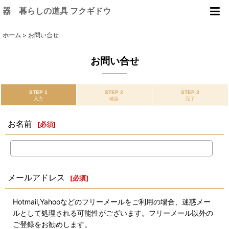
器 暮らしの道具 フクギドウ
ホーム
>
お問い合せ
お問い合せ
STEP 1
STEP 2
STEP 3
入力
確認
完了
お名前
[
必須
]
メールアドレス
[
必須
]
Hotmail,Yahooなどのフリーメールをご利用の場合、迷惑メー
ルとして処理される可能性がございます。フリーメール以外の
ご登録をお勧めします。