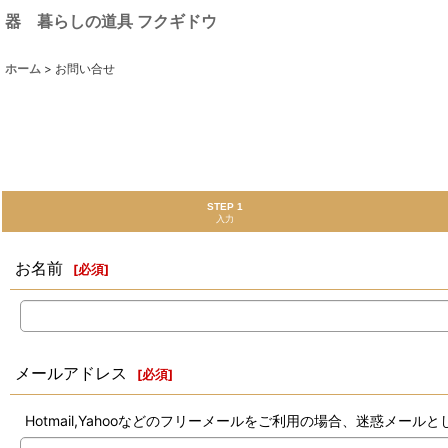
器 暮らしの道具 フクギドウ
ホーム
>
お問い合せ
STEP 1
入力
お名前
[
必須
]
メールアドレス
[
必須
]
Hotmail,Yahooなどのフリーメールをご利用の場合、迷惑メ