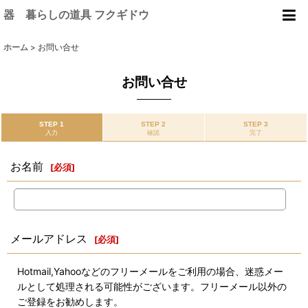
器 暮らしの道具 フクギドウ
ホーム
>
お問い合せ
お問い合せ
STEP 1
STEP 2
STEP 3
入力
確認
完了
お名前
[
必須
]
メールアドレス
[
必須
]
Hotmail,Yahooなどのフリーメールをご利用の場合、迷惑メー
ルとして処理される可能性がございます。フリーメール以外の
ご登録をお勧めします。