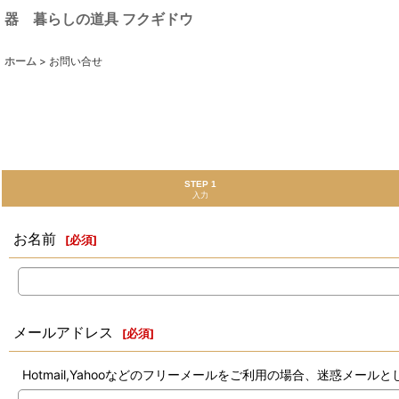
器 暮らしの道具 フクギドウ
ホーム
>
お問い合せ
STEP 1
入力
お名前
[
必須
]
メールアドレス
[
必須
]
Hotmail,Yahooなどのフリーメールをご利用の場合、迷惑メ