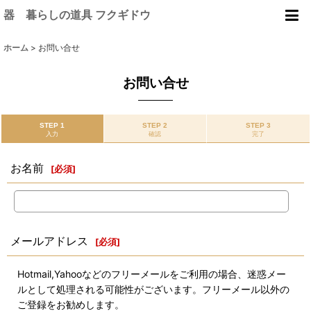
器 暮らしの道具 フクギドウ
ホーム
>
お問い合せ
お問い合せ
STEP 1
STEP 2
STEP 3
入力
確認
完了
お名前
[
必須
]
メールアドレス
[
必須
]
Hotmail,Yahooなどのフリーメールをご利用の場合、迷惑メー
ルとして処理される可能性がございます。フリーメール以外の
ご登録をお勧めします。