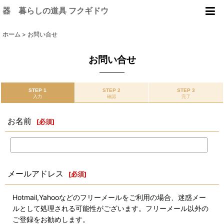
器 暮らしの道具 フクギドウ
ホーム
>
お問い合せ
お問い合せ
STEP 1
STEP 2
STEP 3
入力
確認
完了
お名前
[
必須
]
メールアドレス
[
必須
]
Hotmail,Yahooなどのフリーメールをご利用の場合、迷惑メー
ルとして処理される可能性がございます。フリーメール以外の
ご登録をお勧めします。