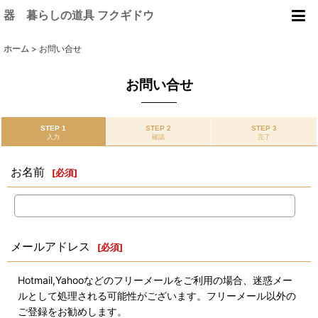
器 暮らしの道具 フクギドウ
ホーム
>
お問い合せ
お問い合せ
STEP 1
STEP 2
STEP 3
入力
確認
完了
お名前
[
必須
]
メールアドレス
[
必須
]
Hotmail,Yahooなどのフリーメールをご利用の場合、迷惑メー
ルとして処理される可能性がございます。フリーメール以外の
ご登録をお勧めします。