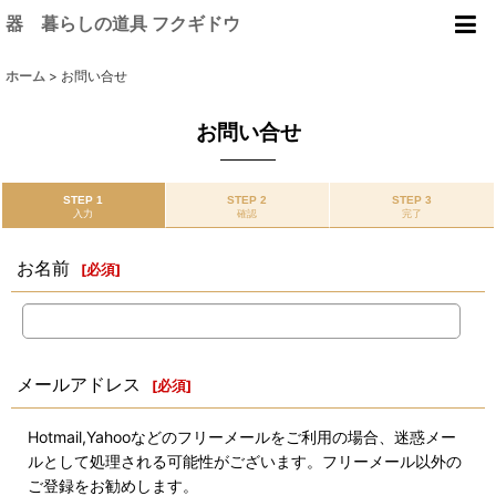
器 暮らしの道具 フクギドウ
ホーム
>
お問い合せ
お問い合せ
STEP 1
STEP 2
STEP 3
入力
確認
完了
お名前
[
必須
]
メールアドレス
[
必須
]
Hotmail,Yahooなどのフリーメールをご利用の場合、迷惑メー
ルとして処理される可能性がございます。フリーメール以外の
ご登録をお勧めします。