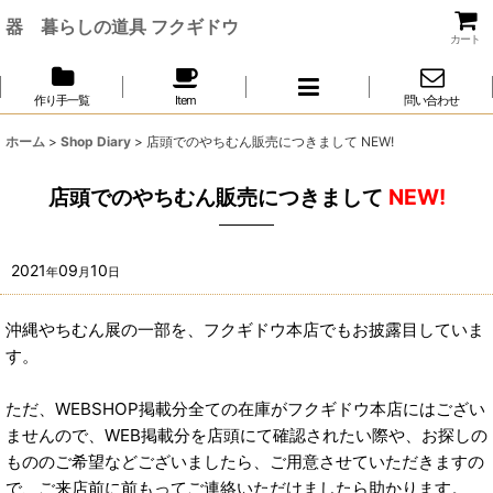
器 暮らしの道具 フクギドウ
カート
作り手一覧
Item
問い合わせ
ホーム
>
Shop Diary
>
店頭でのやちむん販売につきまして NEW!
店頭でのやちむん販売につきまして
NEW!
2021
09
10
年
月
日
沖縄やちむん展の一部を、フクギドウ本店でもお披露目していま
す。
ただ、WEBSHOP掲載分全ての在庫がフクギドウ本店にはござい
ませんので、WEB掲載分を店頭にて確認されたい際や、お探しの
もののご希望などございましたら、ご用意させていただきますの
で、ご来店前に前もってご連絡いただけましたら助かります。