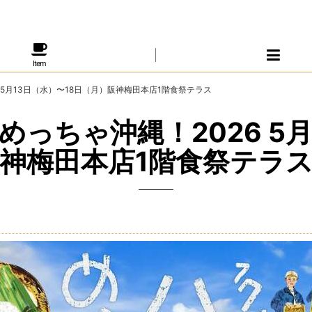
Item
 5月13日（水）〜18日（月）阪神梅田本店1階食祭テラス
っちゃ沖縄！2026 5月
阪神梅田本店1階食祭テラ