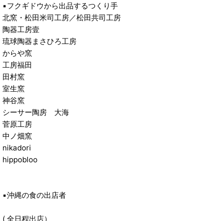
▪️フクギドウから出品するつくり手
北窯・松田米司工房／松田共司工房
陶器工房壹
琉球陶器まさひろ工房
からや窯
工房福田
田村窯
室生窯
神谷窯
シーサー陶房 大海
菅原工房
中ノ畑窯
nikadori
hippobloo
▪️沖縄の食の出店者
( 全日程出店）