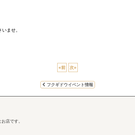
くださいませ。
«
前
次
»
フクギドウイベント情報
なお店です。