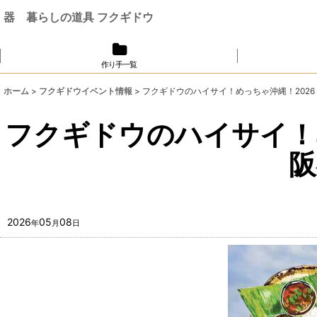
器 暮らしの道具 フクギドウ
作り手一覧
ホーム
>
フクギドウイベント情報
>
フクギドウのハイサイ！めっちゃ沖縄！2026
フクギドウのハイサイ！め
2026
05
08
年
月
日