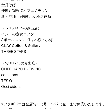
金月そば
沖縄丸鶏製造所ブエノチキン
新・沖縄共同売店 by 松尾芭商
（５/13.14.15のみ出店）
インドの定食コフタ
Aボールスタンドby 小桜・小梅
CLAY Coffee & Gallery
THREE STARS
（5/16.17.18のみ出店）
CLIFF GARO BREWING
commons
TESIO
Occi ciders
※フクギドウは全店5/11（月）〜22（金）まで休業いたします。