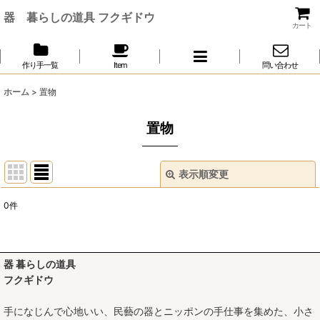
器 暮らしの道具 フクギドウ
カート
作り手一覧
Item
問い合わせ
ホーム
>
置物
置物
表示順変更
閉じる
0
件
表示数
:
並び順
:
器 暮らしの道具
フクギドウ
絞り込む
手になじんで心地いい、民藝の器とニッポンの手仕事を集めた、小さ