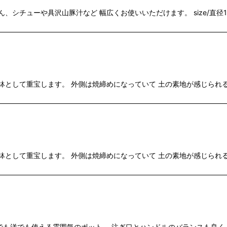
シチューや具沢山豚汁など 幅広くお使いいただけます。 size/直径18
して重宝します。 外側は焼締めになっていて 土の素地が感じられるのも魅力
して重宝します。 外側は焼締めになっていて 土の素地が感じられるのも魅力
も洋でも使える雰囲気のポット。 注ぎ口とハンドルのバランスも良く 日