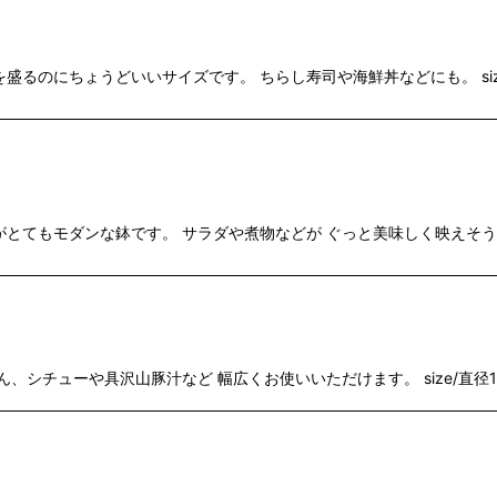
のにちょうどいいサイズです。 ちらし寿司や海鮮丼などにも。 size/直
もモダンな鉢です。 サラダや煮物などが ぐっと美味しく映えそうです。 s
シチューや具沢山豚汁など 幅広くお使いいただけます。 size/直径18