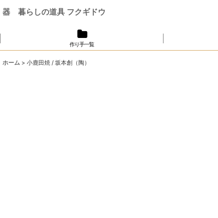
器 暮らしの道具 フクギドウ
作り手一覧
ホーム
>
小鹿田焼 / 坂本創（陶）