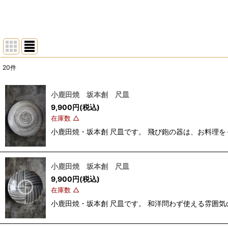
20
件
表示数
:
小鹿田焼 坂本創 尺皿
並び順
:
9,900
円
(税込)
在庫数 △
小鹿田焼・坂本創 尺皿です。 飛び鉋の器は、お料理をぐっ
小鹿田焼 坂本創 尺皿
9,900
円
(税込)
在庫数 △
小鹿田焼・坂本創 尺皿です。 和洋問わず使える雰囲気の尺