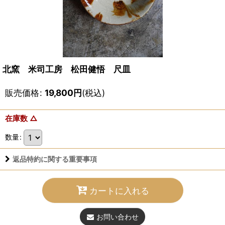
北窯 米司工房 松田健悟 尺皿
販売価格
:
19,800
円
(税込)
在庫数 △
数量
:
返品特約に関する重要事項
カートに入れる
お問い合わせ