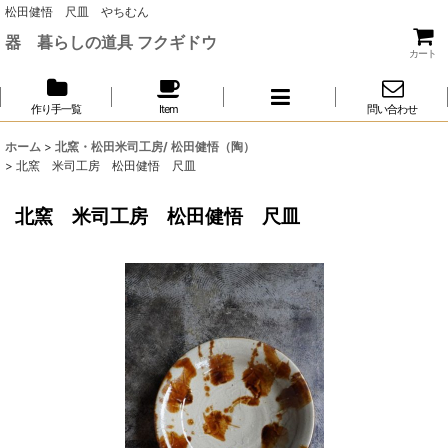
松田健悟 尺皿 やちむん
器 暮らしの道具 フクギドウ
カート
作り手一覧
Item
問い合わせ
ホーム
>
北窯・松田米司工房/ 松田健悟（陶）
>
北窯 米司工房 松田健悟 尺皿
北窯 米司工房 松田健悟 尺皿