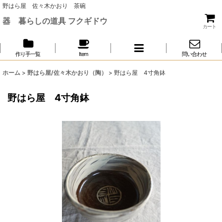
野はら屋 佐々木かおり 茶碗
器 暮らしの道具 フクギドウ
カート
作り手一覧
Item
問い合わせ
ホーム
>
野はら屋/佐々木かおり（陶）
>
野はら屋 4寸角鉢
野はら屋 4寸角鉢