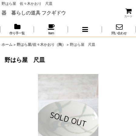
野はら屋 佐々木かおり 尺皿
器 暮らしの道具 フクギドウ
カート
作り手一覧
Item
問い合わせ
ホーム
>
野はら屋/佐々木かおり（陶）
>
野はら屋 尺皿
野はら屋 尺皿