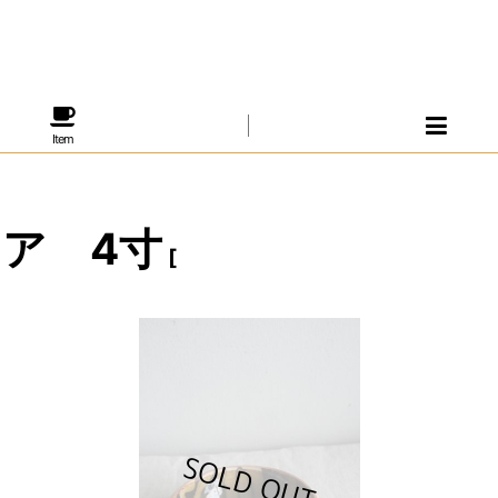
Item
ア 4寸
[