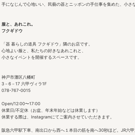
手になじんで心地いい、民藝の器とニッポンの手仕事を集めた、小さ
服と、あれこれ。
フクギドウ
「器 暮らしの道具 フクギドウ」隣のお店です。
心地よい服と、私たちの好きなあれこれと、
小さなイベントを開催するスペースです。
神戸市灘区八幡町
3－6－17 六甲ヴィラ1F
078-767-0015
Open/12:00〜17:00
休業日/不定休（お盆、年末年始などは休業します）
休業する際は、Instagramにてご案内させていただきます。
阪急六甲駅下車、南出口から西へ１本目の筋を南へ30秒ほど。JR六