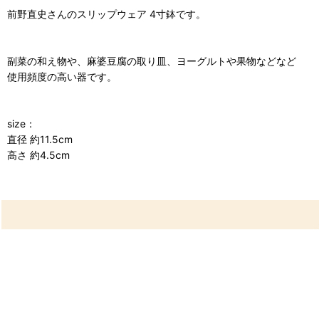
前野直史さんのスリップウェア 4寸鉢です。
副菜の和え物や、麻婆豆腐の取り皿、ヨーグルトや果物などなど
使用頻度の高い器です。
size：
直径 約11.5cm
高さ 約4.5cm