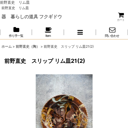
前野直史 リム皿
前野直史 リム皿
器 暮らしの道具 フクギドウ
カート
作り手一覧
Item
問い合わせ
ホーム
>
前野直史（陶）
>
前野直史 スリップ リム皿21(2)
前野直史 スリップ リム皿21(2)