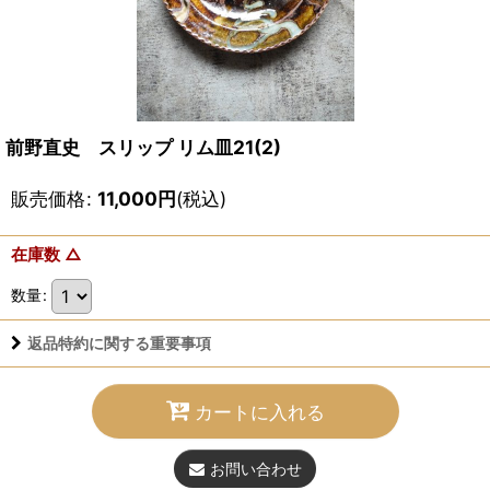
前野直史 スリップ リム皿21(2)
販売価格
:
11,000
円
(税込)
在庫数 △
数量
:
返品特約に関する重要事項
カートに入れる
お問い合わせ