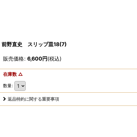
前野直史 スリップ皿18(7)
販売価格
:
6,600
円
(税込)
在庫数 △
数量
:
返品特約に関する重要事項