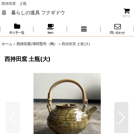
西持田窯 土瓶
器 暮らしの道具 フクギドウ
カート
作り手一覧
Item
問い合わせ
ホーム
>
西持田窯/津田堅司（陶）
>
西持田窯 土瓶(大)
西持田窯 土瓶(大)