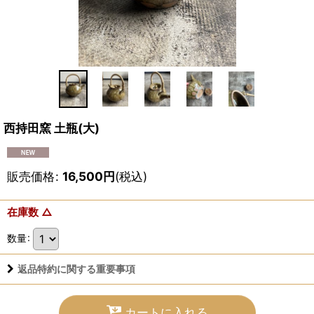
西持田窯 土瓶(大)
販売価格
:
16,500
円
(税込)
在庫数 △
数量
:
返品特約に関する重要事項
カートに入れる