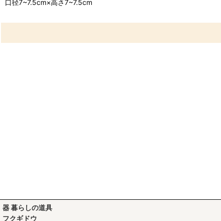
口径7~7.5cm×高さ7~7.5cm
器 暮らしの道具
フクギドウ