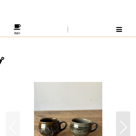
Item
プ