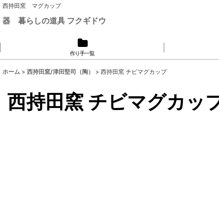
西持田窯 マグカップ
器 暮らしの道具 フクギドウ
作り手一覧
ホーム
>
西持田窯/津田堅司（陶）
>
西持田窯 チビマグカップ
西持田窯 チビマグカッ