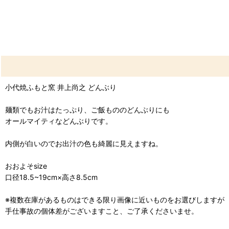
小代焼ふもと窯 井上尚之 どんぶり
麺類でもお汁はたっぷり、ご飯もののどんぶりにも
オールマイティなどんぶりです。
内側が白いのでお出汁の色も綺麗に見えますね。
おおよそsize
口径18.5~19cm×高さ8.5cm
※複数在庫があるものはできる限り画像に近いものをお選びしますが
手仕事故の個体差がございますこと、ご了承くださいませ。