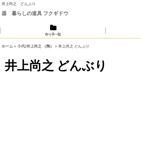
井上尚之 どんぶり
器 暮らしの道具 フクギドウ
作り手一覧
ホーム
>
小代/井上尚之 （陶）
>
井上尚之 どんぶり
井上尚之 どんぶり