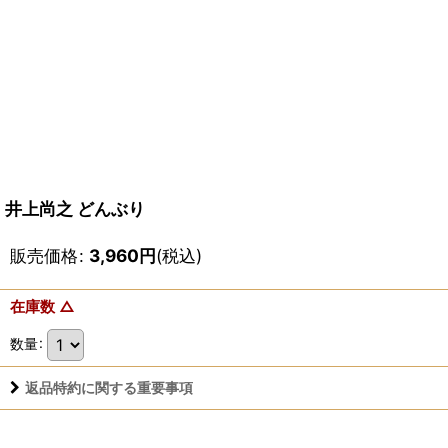
井上尚之 どんぶり
販売価格
:
3,960
円
(税込)
在庫数 △
数量
:
返品特約に関する重要事項