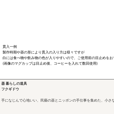
貫入一例
製作時期や器の形により貫入の入り方は様々ですが
白には食べ物や飲み物の色が入りやすいので、ご使用前の目止めをお
(画像のマグカップは目止め後、コーヒーを入れて数回使用)
器 暮らしの道具
フクギドウ
手になじんで心地いい、民藝の器とニッポンの手仕事を集めた、小さ