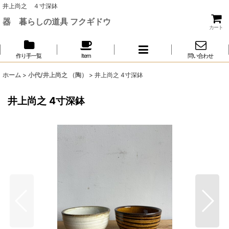
井上尚之 ４寸深鉢
器 暮らしの道具 フクギドウ
カート
作り手一覧
Item
問い合わせ
ホーム
>
小代/井上尚之 （陶）
>
井上尚之 4寸深鉢
井上尚之 4寸深鉢