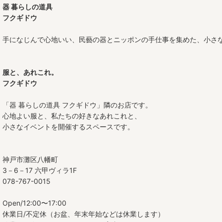
器 暮らしの道具
豆皿
フクギドウ
三寸皿
手になじんで心地いい、民藝の器とニッポンの手仕事を集めた、小さ
四寸皿
服と、あれこれ。
五寸皿
フクギドウ
六寸皿
「器 暮らしの道具 フクギドウ」隣のお店です。
心地よい服と、私たちの好きなあれこれと、
七寸皿
小さなイベントを開催するスペースです。
八寸皿
九寸皿
神戸市灘区八幡町
3－6－17 六甲ヴィラ1F
尺皿
078-767-0015
オーバル皿
Open/12:00〜17:00
休業日/不定休（お盆、年末年始などは休業します）