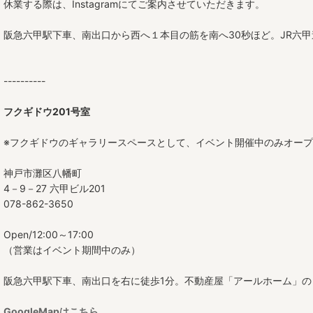
角皿
休業する際は、Instagramにてご案内させていただきます。
たたら平皿
阪急六甲駅下車、南出口から西へ１本目の筋を南へ30秒ほど。JR六
茶碗
----------
丼
フクギドウ201号室
ボウル（小鉢）
※フクギドウのギャラリースペースとして、イベント開催中のみオー
中鉢
神戸市灘区八幡町
大鉢
4－9－27 六甲ビル201
078-862-3650
角鉢
Open/12:00～17:00
高杯
（営業はイベント期間中のみ）
酒器
阪急六甲駅下車、南出口を右に徒歩1分。不動産屋「アールホーム」の
カップ
GoogleMapはこちら