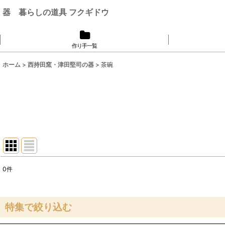
器 暮らしの道具 フクギドウ
作り手一覧
ホーム
>
西持田窯・津田堅司の器
>
茶碗
0
件
表示数
:
並び順
:
特集で絞り込む