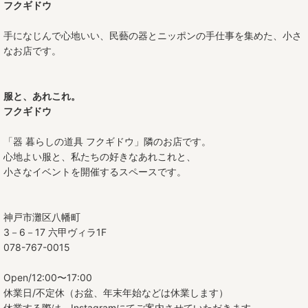
フクギドウ
三寸皿
手になじんで心地いい、民藝の器とニッポンの手仕事を集めた、小さ
なお店です。
四寸皿
五寸皿
服と、あれこれ。
フクギドウ
六寸皿
「器 暮らしの道具 フクギドウ」隣のお店です。
七寸皿
心地よい服と、私たちの好きなあれこれと、
八寸皿
小さなイベントを開催するスペースです。
九寸皿
神戸市灘区八幡町
尺皿
3－6－17 六甲ヴィラ1F
078-767-0015
オーバル皿
Open/12:00〜17:00
角皿
休業日/不定休（お盆、年末年始などは休業します）
休業する際は、Instagramにてご案内させていただきます。