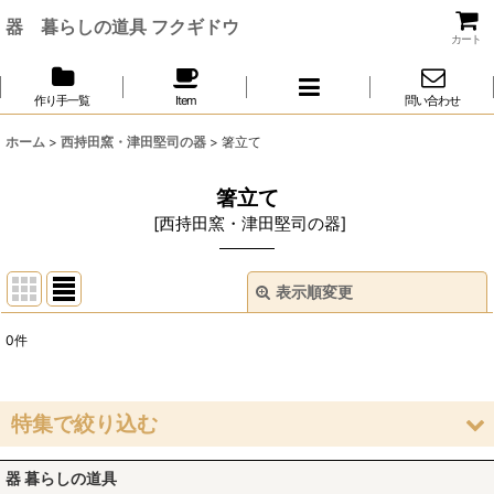
器 暮らしの道具 フクギドウ
カート
作り手一覧
Item
問い合わせ
ホーム
>
西持田窯・津田堅司の器
>
箸立て
箸立て
[
西持田窯・津田堅司の器
]
表示順変更
閉じる
0
件
表示数
:
並び順
:
特集で絞り込む
絞り込む
器 暮らしの道具
豆皿