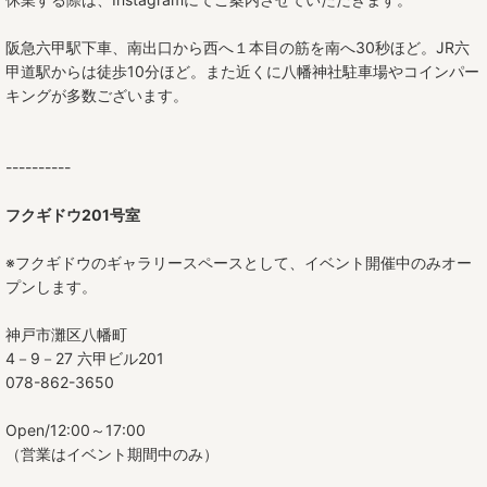
たたら平皿
阪急六甲駅下車、南出口から西へ１本目の筋を南へ30秒ほど。JR六
茶碗
甲道駅からは徒歩10分ほど。また近くに八幡神社駐車場やコインパー
キングが多数ございます。
丼
ボウル（小鉢）
----------
中鉢
フクギドウ201号室
大鉢
※フクギドウのギャラリースペースとして、イベント開催中のみオー
プンします。
角鉢
神戸市灘区八幡町
高杯
4－9－27 六甲ビル201
078-862-3650
酒器
Open/12:00～17:00
カップ
（営業はイベント期間中のみ）
カップ＆ソーサー