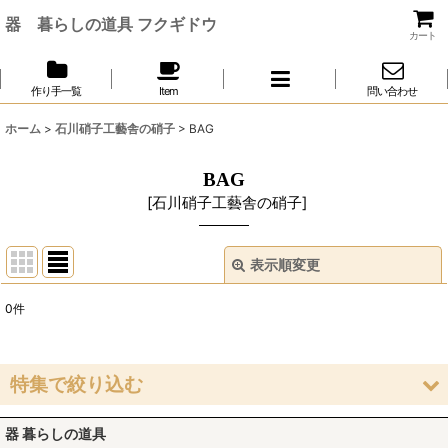
器 暮らしの道具 フクギドウ
カート
作り手一覧
Item
問い合わせ
ホーム
>
石川硝子工藝舎の硝子
>
BAG
BAG
[
石川硝子工藝舎の硝子
]
表示順変更
閉じる
0
件
表示数
:
並び順
:
特集で絞り込む
絞り込む
器 暮らしの道具
豆皿