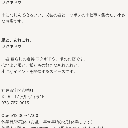
フクギドウ
三寸皿
手になじんで心地いい、民藝の器とニッポンの手仕事を集めた、小さ
なお店です。
四寸皿
五寸皿
服と、あれこれ。
フクギドウ
六寸皿
「器 暮らしの道具 フクギドウ」隣のお店です。
七寸皿
心地よい服と、私たちの好きなあれこれと、
八寸皿
小さなイベントを開催するスペースです。
九寸皿
神戸市灘区八幡町
尺皿
3－6－17 六甲ヴィラ1F
078-767-0015
オーバル皿
Open/12:00〜17:00
角皿
休業日/不定休（お盆、年末年始などは休業します）
休業する際は、Instagramにてご案内させていただきます。