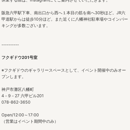
たたら平皿
阪急六甲駅下車、南出口から西へ１本目の筋を南へ30秒ほど。JR六
茶碗
甲道駅からは徒歩10分ほど。また近くに八幡神社駐車場やコインパー
キングが多数ございます。
丼
ボウル（小鉢）
----------
中鉢
フクギドウ201号室
大鉢
※フクギドウのギャラリースペースとして、イベント開催中のみオー
プンします。
角鉢
神戸市灘区八幡町
高杯
4－9－27 六甲ビル201
078-862-3650
酒器
Open/12:00～17:00
カップ
（営業はイベント期間中のみ）
カップ＆ソーサー