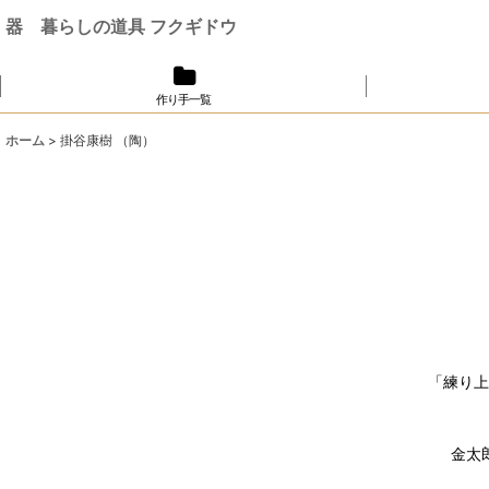
器 暮らしの道具 フクギドウ
作り手一覧
ホーム
>
掛谷康樹 （陶）
「練り上
金太