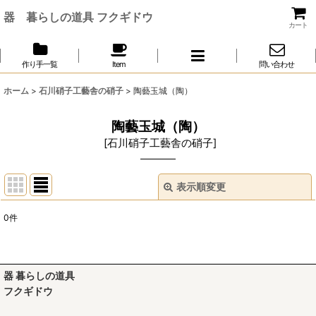
器 暮らしの道具 フクギドウ
カート
作り手一覧
Item
問い合わせ
ホーム
>
石川硝子工藝舎の硝子
>
陶藝玉城（陶）
陶藝玉城（陶）
[
石川硝子工藝舎の硝子
]
表示順変更
閉じる
0
件
表示数
:
並び順
:
器 暮らしの道具
フクギドウ
絞り込む