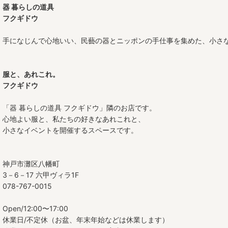
器 暮らしの道具
豆皿
フクギドウ
三寸皿
手になじんで心地いい、民藝の器とニッポンの手仕事を集めた、小さ
四寸皿
服と、あれこれ。
五寸皿
フクギドウ
六寸皿
「器 暮らしの道具 フクギドウ」隣のお店です。
心地よい服と、私たちの好きなあれこれと、
七寸皿
小さなイベントを開催するスペースです。
八寸皿
九寸皿
神戸市灘区八幡町
3－6－17 六甲ヴィラ1F
尺皿
078-767-0015
オーバル皿
Open/12:00〜17:00
休業日/不定休（お盆、年末年始などは休業します）