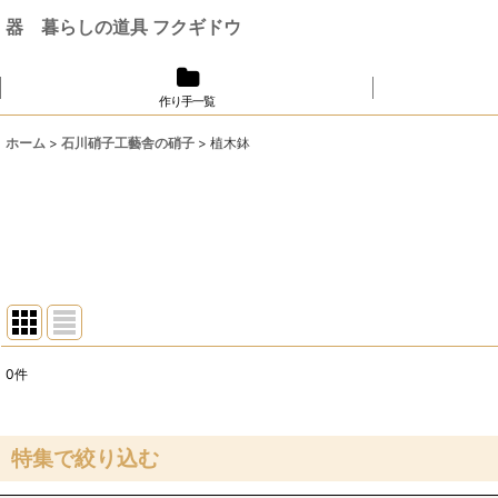
器 暮らしの道具 フクギドウ
作り手一覧
ホーム
>
石川硝子工藝舎の硝子
>
植木鉢
0
件
表示数
:
並び順
:
特集で絞り込む