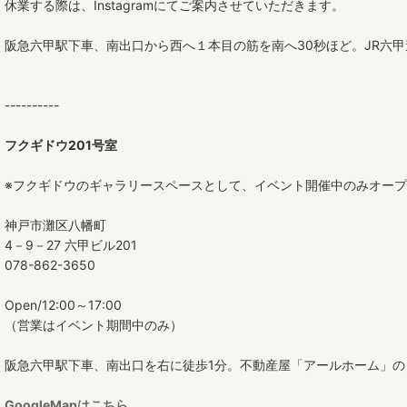
角皿
休業する際は、Instagramにてご案内させていただきます。
たたら平皿
阪急六甲駅下車、南出口から西へ１本目の筋を南へ30秒ほど。JR六
茶碗
----------
丼
フクギドウ201号室
ボウル（小鉢）
※フクギドウのギャラリースペースとして、イベント開催中のみオー
中鉢
神戸市灘区八幡町
大鉢
4－9－27 六甲ビル201
078-862-3650
角鉢
Open/12:00～17:00
高杯
（営業はイベント期間中のみ）
酒器
阪急六甲駅下車、南出口を右に徒歩1分。不動産屋「アールホーム」の
カップ
GoogleMapはこちら