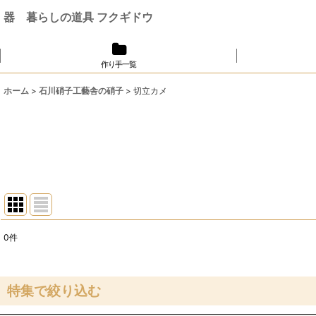
器 暮らしの道具 フクギドウ
作り手一覧
ホーム
>
石川硝子工藝舎の硝子
>
切立カメ
0
件
表示数
:
並び順
:
特集で絞り込む