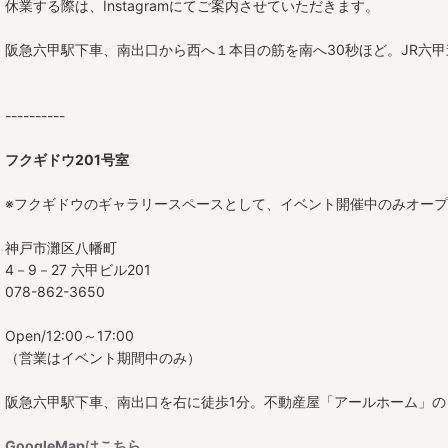
角皿
休業する際は、Instagramにてご案内させていただきます。
たたら平皿
阪急六甲駅下車、南出口から西へ１本目の筋を南へ30秒ほど。JR六
茶碗
----------
丼
フクギドウ201号室
ボウル（小鉢）
※フクギドウのギャラリースペースとして、イベント開催中のみオー
中鉢
神戸市灘区八幡町
大鉢
4－9－27 六甲ビル201
078-862-3650
角鉢
Open/12:00～17:00
高杯
（営業はイベント期間中のみ）
酒器
阪急六甲駅下車、南出口を右に徒歩1分。不動産屋「アールホーム」の
カップ
GoogleMapはこちら