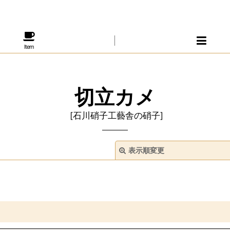
Item
切立カメ
[
石川硝子工藝舎の硝子
]
表示順変更