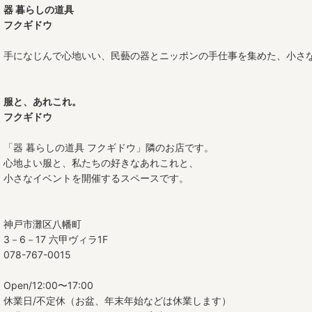
器 暮らしの道具
豆皿
フクギドウ
三寸皿
手になじんで心地いい、民藝の器とニッポンの手仕事を集めた、小さ
四寸皿
服と、あれこれ。
五寸皿
フクギドウ
六寸皿
「器 暮らしの道具 フクギドウ」隣のお店です。
心地よい服と、私たちの好きなあれこれと、
七寸皿
小さなイベントを開催するスペースです。
八寸皿
九寸皿
神戸市灘区八幡町
3－6－17 六甲ヴィラ1F
尺皿
078-767-0015
オーバル皿
Open/12:00〜17:00
休業日/不定休（お盆、年末年始などは休業します）