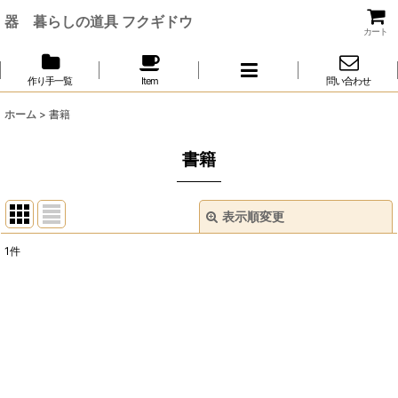
器 暮らしの道具 フクギドウ
カート
作り手一覧
Item
問い合わせ
ホーム
>
書籍
書籍
表示順変更
閉じる
1
件
表示数
:
並び順
:
絞り込む